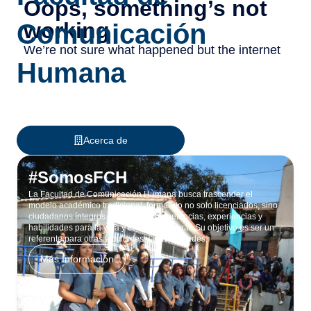
Comunicación
Humana
Acerca de
#SomosFCH
La Facultad de Comunicación Humana busca trascender el
modelo académico tradicional, formando no solo licenciados, sino
ciudadanos íntegros. Promueve competencias, experiencias y
habilidades para la vida y el ámbito laboral. Su objetivo es ser un
referente para otras facultades y universidades.
Más Información